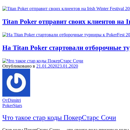
Titan Poker отправит своих клиентов на Ir
На Titan Poker стартовали отборочные ту
Опубликовано в
21.01.2020
23.01.2020
ОтDimitri
PokerStars
Что такое стар коды ПокерСтарс Сочи
Стар коды ПокерСтарс Сочи — это своего рода призовые коды, к