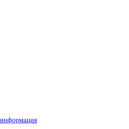
я информация