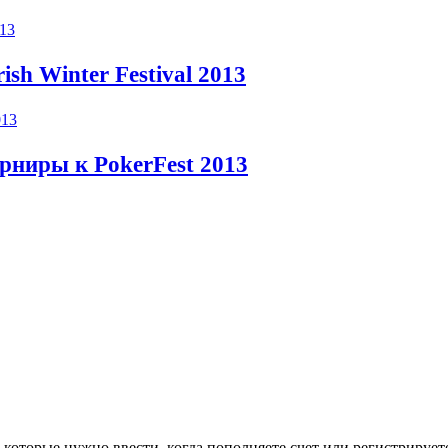
ish Winter Festival 2013
рниры к PokerFest 2013
оторые нужно ввести, когда пополняете счет или регистрируетесь