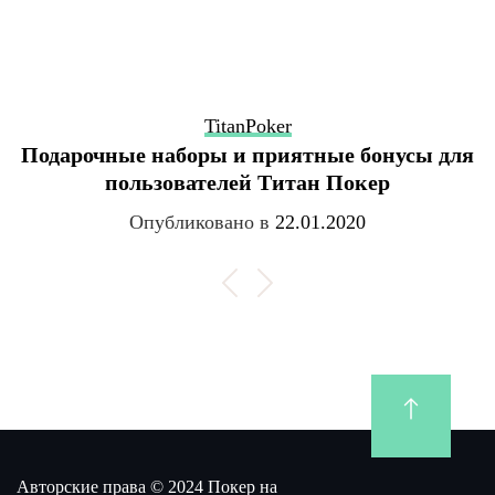
TitanPoker
Подарочные наборы и приятные бонусы для
пользователей Титан Покер
Опубликовано в
22.01.2020
Авторские права © 2024 Покер на