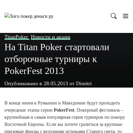
Пропустить
к
содержанию
TitanPoker
Новости и акции
На Titan Poker стартовали
отборочные турниры к
PokerFest 2013
Опубликовано в
28.05.2013
от
Dimitri
В конце июня в Румынии и Македонии будут проходить
очередные этапы серии
PokerFest
. Покерный фестиваль –
крупнейшая и самая популярная серия турниров по покеру
Восточной Европы. Если вы хотите сразиться за крупные
призовые фонды с ведущими игроками Старого света, то