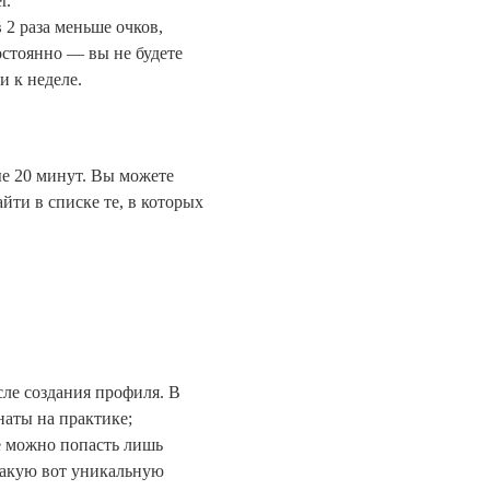
 2 раза меньше очков,
стоянно — вы не будете
и к неделе.
ые 20 минут. Вы можете
йти в списке те, в которых
сле создания профиля. В
наты на практике;
е можно попасть лишь
такую вот уникальную