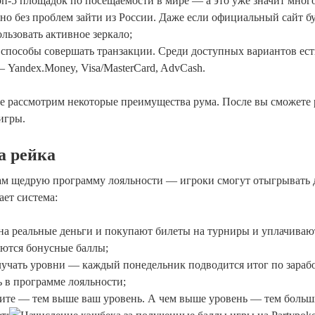
оп-5 площадок по посещаемости в мире — а это уже значит много
о без проблем зайти из России. Даже если официальный сайт б
льзовать активное зеркало;
способы совершать транзакции. Среди доступных вариантов ест
 Yandex.Money, Visa/MasterCard, AdvCash.
ее рассмотрим некоторые преимущества рума. После вы сможете 
игры.
а рейка
ам щедрую программу лояльности — игроки смогут отыгрывать 
ает система:
а реальные деньги и покупают билеты на турниры и уплачиваю
яются бонусные баллы;
лучать уровни — каждый понедельник подводится итог по зараб
ь в программе лояльности;
ите — тем выше ваш уровень. А чем выше уровень — тем больш