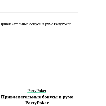
PartyPoker
Привлекательные бонусы в руме
Как за
PartyPoker