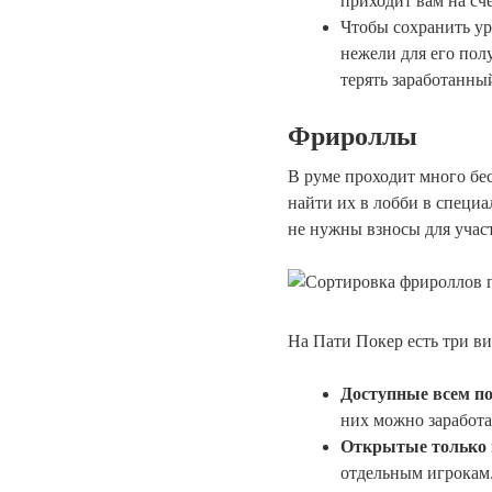
приходит вам на сче
Чтобы сохранить ур
нежели для его пол
терять заработанны
Фрироллы
В руме проходит много бе
найти их в лобби в специа
не нужны взносы для учас
На Пати Покер есть три в
Доступные всем п
них можно заработа
Открытые только 
отдельным игрокам.