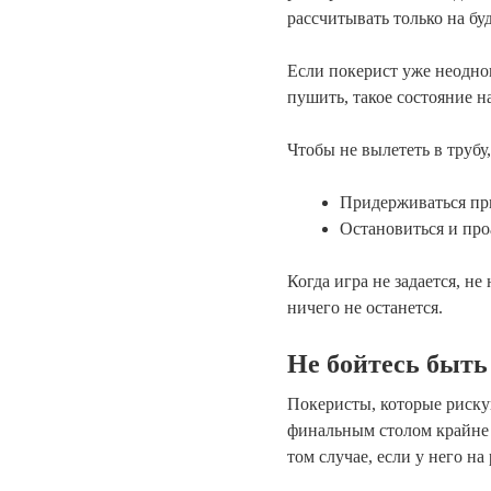
рассчитывать только на б
Если покерист уже неодно
пушить, такое состояние 
Чтобы не вылететь в трубу
Придерживаться пр
Остановиться и проа
Когда игра не задается, н
ничего не останется.
Не бойтесь быт
Покеристы, которые риску
финальным столом крайне 
том случае, если у него на