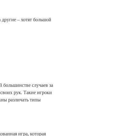
а другие – хотят большой
В большинстве случаев за
 своих рук. Такие игроки
жны различать типы
ованная игра, которая