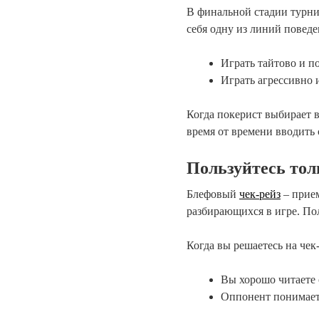
В финальной стадии турнир
себя одну из линий поведе
Играть тайтово и по
Играть агрессивно 
Когда покерист выбирает в
время от времени вводить 
Пользуйтесь то
Блефовый
чек-рейз
– прием
разбирающихся в игре. Пол
Когда вы решаетесь на чек-
Вы хорошо читаете 
Оппонент понимает