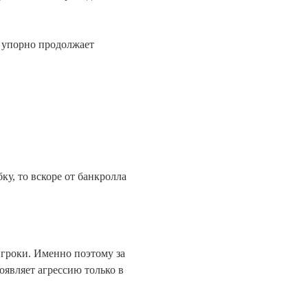
х упорно продолжает
ку, то вскоре от банкролла
игроки. Именно поэтому за
являет агрессию только в