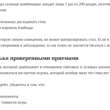
а сильные комбинации заходят лишь 1 раз из 200 раздач, поэто
ния:
тихоньку расходовать стек;
и воровать блайнды.
торую линию поведения, он может контролировать стол. Если в 
соперников в заблуждение, то им точно не захочется тягаться с в
лько проверенными приемами
, который срабатывает в отношении тайтовых и лузовых оппоне
ьзоваться им против игрока, который вообще мало что смыслит в
рейз, убедитесь в том, что:
оппонента;
 тонкости игры.