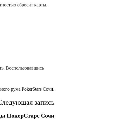
ятностью сбросит карты.
.
ть. Воспользовавшись
Следующая запись
оды ПокерСтарс Сочи