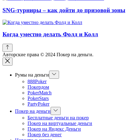
SNG-турниры – как дойти до призовой зоны
Когда уместно делать Фолд и Колл
Авторские права © 2024 Покер на деньги.
Показывать
Румы на деньги
подменю
888Poker
Покердом
PokerMatch
PokerStars
PartyPoker
Показывать
Покер на деньги
подменю
Бесплатные деньги на покер
Покер на виртуальные деньги
Покер на Яндекс Деньги
Покер без денег