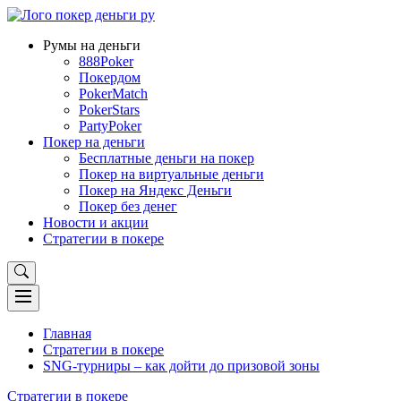
Пропустить
к
Румы на деньги
содержанию
888Poker
Покердом
PokerMatch
PokerStars
PartyPoker
Покер на деньги
Бесплатные деньги на покер
Покер на виртуальные деньги
Покер на Яндекс Деньги
Покер без денег
Новости и акции
Стратегии в покере
Главная
Стратегии в покере
SNG-турниры – как дойти до призовой зоны
Стратегии в покере