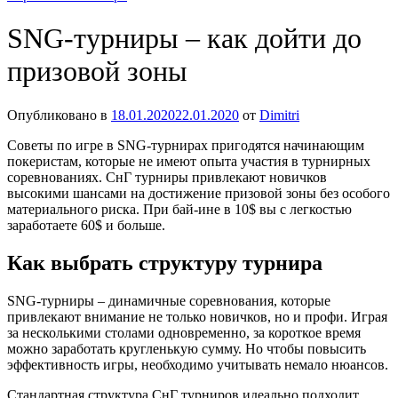
SNG-турниры – как дойти до
призовой зоны
Опубликовано в
18.01.2020
22.01.2020
от
Dimitri
Советы по игре в SNG-турнирах пригодятся начинающим
покеристам, которые не имеют опыта участия в турнирных
соревнованиях. СнГ турниры привлекают новичков
высокими шансами на достижение призовой зоны без особого
материального риска. При бай-ине в 10$ вы с легкостью
заработаете 60$ и больше.
Как выбрать структуру турнира
SNG-турниры – динамичные соревнования, которые
привлекают внимание не только новичков, но и профи. Играя
за несколькими столами одновременно, за короткое время
можно заработать кругленькую сумму. Но чтобы повысить
эффективность игры, необходимо учитывать немало нюансов.
Стандартная структура СнГ турниров идеально подходит