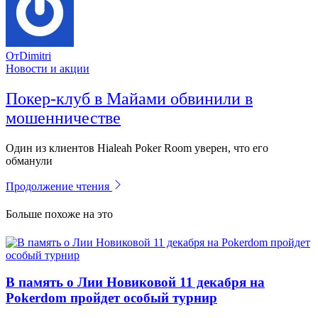
ОтDimitri
Новости и акции
Покер-клуб в Майами обвинили в
мошенничестве
Один из клиентов Hialeah Poker Room уверен, что его
обманули
Продолжение чтения
Больше похоже на это
В память о Лии Новиковой 11 декабря на
Pokerdom пройдет особый турнир