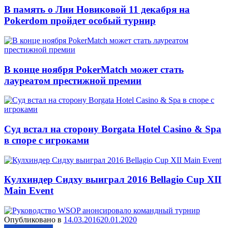
В память о Лии Новиковой 11 декабря на
Pokerdom пройдет особый турнир
В конце ноября PokerMatch может стать
лауреатом престижной премии
Суд встал на сторону Borgata Hotel Casino & Spa
в споре с игроками
Кулхиндер Сидху выиграл 2016 Bellagio Cup XII
Main Event
Опубликовано в
14.03.2016
20.01.2020