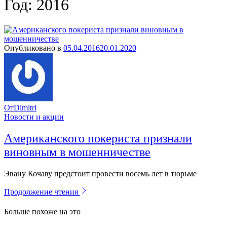
Год:
2016
Опубликовано в
05.04.2016
20.01.2020
ОтDimitri
Новости и акции
Американского покериста признали
виновным в мошенничестве
Эвану Кочаву предстоит провести восемь лет в тюрьме
Продолжение чтения
Больше похоже на это