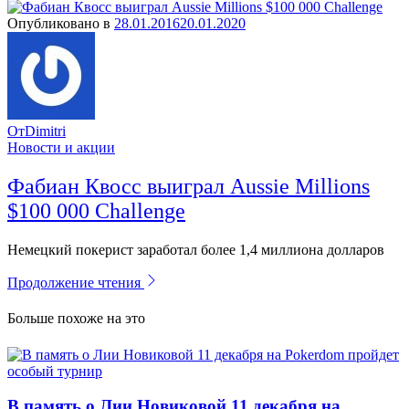
Опубликовано в
28.01.2016
20.01.2020
ОтDimitri
Новости и акции
Фабиан Квосс выиграл Aussie Millions
$100 000 Challenge
Немецкий покерист заработал более 1,4 миллиона долларов
Продолжение чтения
Больше похоже на это
В память о Лии Новиковой 11 декабря на