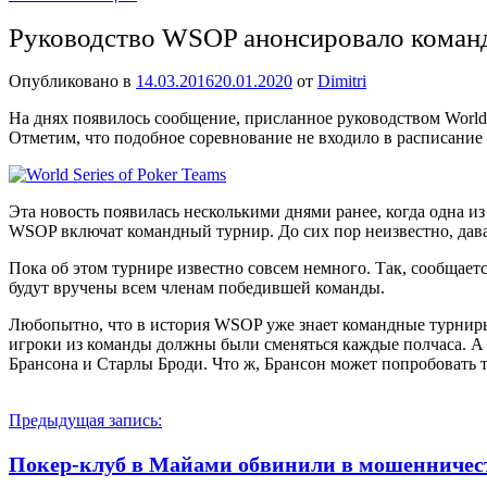
Руководство WSOP анонсировало коман
Опубликовано в
14.03.2016
20.01.2020
от
Dimitri
На днях появилось сообщение, присланное руководством World 
Отметим, что подобное соревнование не входило в расписание
Эта новость появилась несколькими днями ранее, когда одна и
WSOP включат командный турнир. До сих пор неизвестно, дав
Пока об этом турнире известно совсем немного. Так, сообщает
будут вручены всем членам победившей команды.
Любопытно, что в история WSOP уже знает командные турниры,
игроки из команды должны были сменяться каждые полчаса. А
Брансона и Старлы Броди. Что ж, Брансон может попробовать т
Навигация
Предыдущая запись:
по
записям
Покер-клуб в Майами обвинили в мошенничес