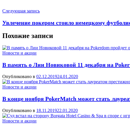
Следующая запись
Увлечение покером стоило немецкому футболис
Похожие записи
Новости и акции
В память о Лии Новиковой 11 декабря на Poke
Опубликовано в
02.12.2019
24.01.2020
Новости и акции
В конце ноября PokerMatch может стать лауре
Опубликовано в
18.11.2019
22.01.2020
Новости и акции