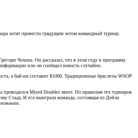
 мира хотят провести грядущим летом командный турнир.
регори Чохона. Он рассказал, что в этом году в программу
 информацию или он сообщил новость случайно.
ериста, а бай-ин составит $1000. Традиционные браслеты WSOP
ы проводился Mixed Doubles эвент. По правилам тех турниров
у Стаду. И его выиграла команда, состоящая из Дойла
вновании.