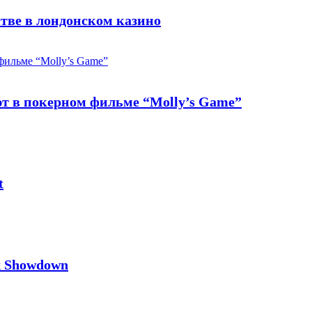
тве в лондонском казино
т в покерном фильме “Molly’s Game”
t
k Showdown