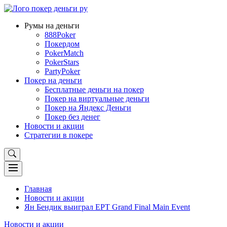
Пропустить
к
Румы на деньги
содержанию
888Poker
Покердом
PokerMatch
PokerStars
PartyPoker
Покер на деньги
Бесплатные деньги на покер
Покер на виртуальные деньги
Покер на Яндекс Деньги
Покер без денег
Новости и акции
Стратегии в покере
Главная
Новости и акции
Ян Бендик выиграл EPT Grand Final Main Event
Новости и акции