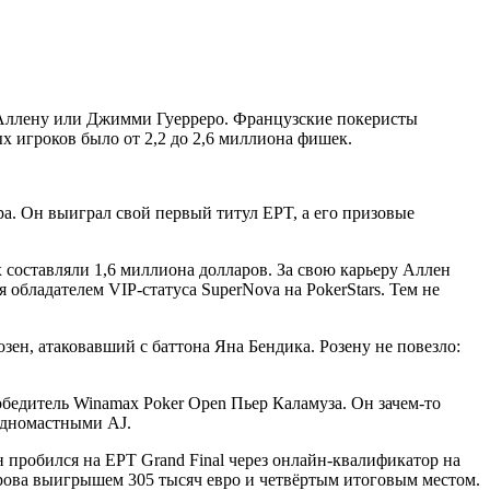
у Аллену или Джимми Гуерреро. Французские покеристы
х игроков было от 2,2 до 2,6 миллиона фишек.
ра. Он выиграл свой первый титул EPT, а его призовые
оставляли 1,6 миллиона долларов. За свою карьеру Аллен
обладателем VIP-статуса SuperNova на PokerStars. Тем не
зен, атаковавший с баттона Яна Бендика. Розену не повезло:
бедитель Winamax Poker Open Пьер Каламуза. Он зачем-то
 одномастными AJ.
пробился на EPT Grand Final через онлайн-квалификатор на
арова выигрышем 305 тысяч евро и четвёртым итоговым местом.