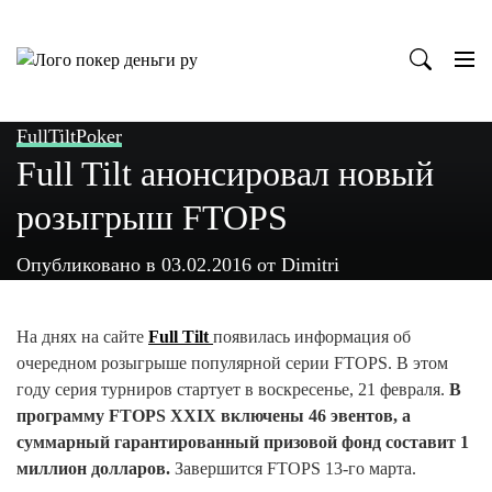
Пропустить
к
содержанию
FullTiltPoker
Full Tilt анонсировал новый
розыгрыш FTOPS
Опубликовано в
03.02.2016
от
Dimitri
На днях на сайте
Full Tilt
появилась информация об
очередном розыгрыше популярной серии FTOPS. В этом
году серия турниров стартует в воскресенье, 21 февраля.
В
программу FTOPS XXIX включены 46 эвентов, а
суммарный гарантированный призовой фонд составит 1
миллион долларов.
Завершится FTOPS 13-го марта.