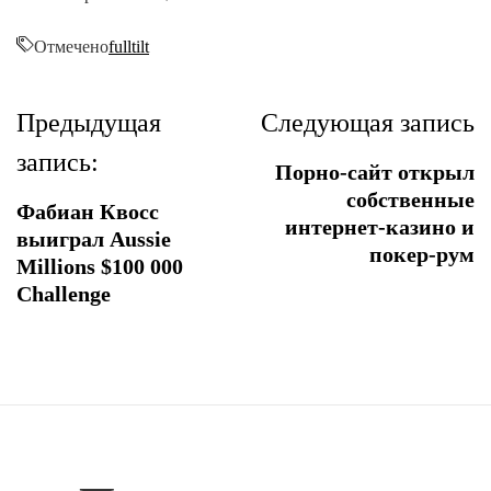
Отмечено
fulltilt
Навигация
Предыдущая
Следующая запись
по
запись:
Порно-сайт открыл
записям
собственные
Фабиан Квосс
интернет-казино и
выиграл Aussie
покер-рум
Millions $100 000
Challenge