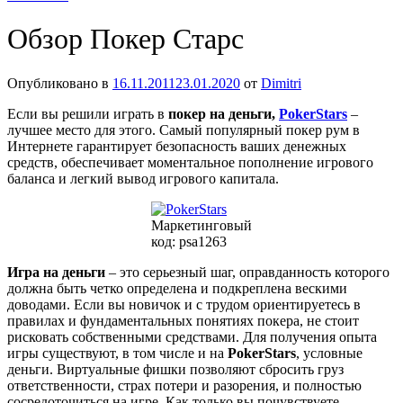
Обзор Покер Старс
Опубликовано в
16.11.2011
23.01.2020
от
Dimitri
Если вы решили играть в
покер на деньги,
PokerStars
–
лучшее место для этого. Самый популярный покер рум в
Интернете гарантирует безопасность ваших денежных
средств, обеспечивает моментальное пополнение игрового
баланса и легкий вывод игрового капитала.
Маркетинговый
код: psa1263
Игра на деньги
– это серьезный шаг, оправданность которого
должна быть четко определена и подкреплена вескими
доводами. Если вы новичок и с трудом ориентируетесь в
правилах и фундаментальных понятиях покера, не стоит
рисковать собственными средствами. Для получения опыта
игры существуют, в том числе и на
PokerStars
, условные
деньги. Виртуальные фишки позволяют сбросить груз
ответственности, страх потери и разорения, и полностью
сосредоточиться на игре. Как только вы почувствуете