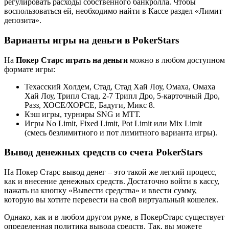
регулировать расходы собственного банкролла. Чтобы
воспользоваться ей, необходимо найти в Кассе раздел «Лимит
депозита».
Варианты игры на деньги в PokerStars
На
П
окер Старс играть на деньги
можно в любом доступном
формате игры:
Техасский Холдем, Стад, Стад Хай Лоу, Омаха, Омаха
Хай Лоу, Трипл Стад, 2-7 Трипл Дро, 5-карточный Дро,
Разз, ХОСЕ/ХОРСЕ, Бадуги, Микс 8.
Кэш игры, турниры SNG и МТТ.
Игры No Limit, Fixed Limit, Pot Limit или Mix Limit
(смесь безлимитного и пот лимитного варианта игры).
Вывод денежных средств со счета PokerStars
На Покер Старс вывод денег – это такой же легкий процесс,
как и внесение денежных средств. Достаточно войти в кассу,
нажать на кнопку «Вывести средства» и ввести сумму,
которую вы хотите перевести на свой виртуальный кошелек.
Однако, как и в любом другом руме, в ПокерСтарс существует
определенная политика вывода средств. Так, вы можете