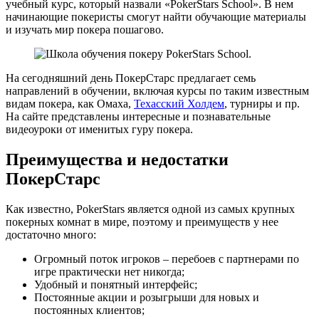
учебный курс, который назвали «PokerStars School». В нем
начинающие покеристы смогут найти обучающие материалы
и изучать мир покера пошагово.
На сегодняшний день ПокерСтарс предлагает семь
направлений в обучении, включая курсы по таким известным
видам покера, как Омаха,
Техасский Холдем
, турниры и пр.
На сайте представлены интересные и познавательные
видеоуроки от именитых гуру покера.
Преимущества и недостатки
ПокерСтарс
Как известно, PokerStars является одной из самых крупных
покерных комнат в мире, поэтому и преимуществ у нее
достаточно много:
Огромный поток игроков – перебоев с партнерами по
игре практически нет никогда;
Удобный и понятный интерфейс;
Постоянные акции и розыгрыши для новых и
постоянных клиентов;