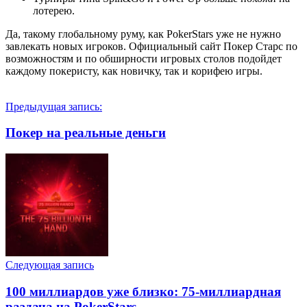
лотерею.
Да, такому глобальному руму, как PokerStars уже не нужно
завлекать новых игроков. Официальный сайт Покер Старс по
возможностям и по обширности игровых столов подойдет
каждому покеристу, как новичку, так и корифею игры.
Навигация
Предыдущая запись:
по
записям
Покер на реальные деньги
Следующая запись
100 миллиардов уже близко: 75-миллиардная
раздача на PokerStars