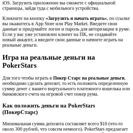
iOS. Загрузить приложение вы сможете с официальной
страницы, зайдя туда с мобильного устройства.
Кликните на кнопку
«Загрузить и начать играть»
, по ссылке
вы окажитесь в App Store или Play Market. Введите свои
данные и придумайте логин и пароль для авторизации в руме.
Если у вас уже установлен клиент на ПК, не создавайте
новый аккаунт, а введите свои данные и начните играть на
реальные деньги.
Игра на реальные деньги на
PokerStars
Для того чтобы играть в
Покер Старс на реальные деньги
,
необходимо сделать депозит, то есть положить определенную
сумму денег с вашего виртуального платежного кошелька или
банковского счета на игровой счет покер рума.
Как положить деньги на PokerStars
(ПокерСтарс)
Минимальная сумма депозита составляет всего $10 (что-то
около 300 рублей, что совсем немного). PokerStars предлагает