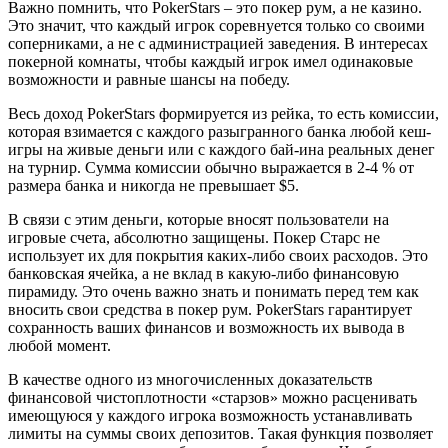
Важно помнить, что PokerStars – это покер рум, а не казино.
Это значит, что каждый игрок соревнуется только со своими
соперниками, а не с администрацией заведения. В интересах
покерной комнаты, чтобы каждый игрок имел одинаковые
возможности и равные шансы на победу.
Весь доход PokerStars формируется из рейка, то есть комиссии,
которая взимается с каждого разыгранного банка любой кеш-
игры на живые деньги или с каждого бай-ина реальных денег
на турнир. Сумма комиссии обычно выражается в 2-4 % от
размера банка и никогда не превышает $5.
В связи с этим деньги, которые вносят пользователи на
игровые счета, абсолютно защищены. Покер Старс не
использует их для покрытия каких-либо своих расходов. Это
банковская ячейка, а не вклад в какую-либо финансовую
пирамиду. Это очень важно знать и понимать перед тем как
вносить свои средства в покер рум. PokerStars гарантирует
сохранность ваших финансов и возможность их вывода в
любой момент.
В качестве одного из многочисленных доказательств
финансовой чистоплотности «старзов» можно расценивать
имеющуюся у каждого игрока возможность устанавливать
лимиты на суммы своих депозитов. Такая функция позволяет