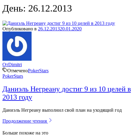
День:
26.12.2013
Опубликовано в
26.12.2013
20.01.2020
ОтDimitri
Отмечено
PokerStars
PokerStars
Даниэль Негреану достиг 9 из 10 целей в
2013 году
Даниэль Негреану выполнил свой план на уходящий год
Продолжение чтения
Больше похоже на это