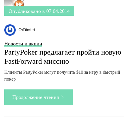
Опубликовано в
07.04.2014
ОтDimitri
Новости и акции
PartyPoker предлагает пройти новую
FastForward миссию
Клиенты PartyPoker могут получить $10 за игру в быстрый
покер
Продолжение чтения