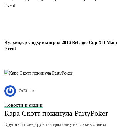
Кулхиндер Сидху выиграл 2016 Bellagio Cup XII Main
Event
Опубликовано в
26.01.2015
ОтDimitri
Новости и акции
Кара Скотт покинула PartyPoker
Крупный покер-рум потерял одну из главных звёзд