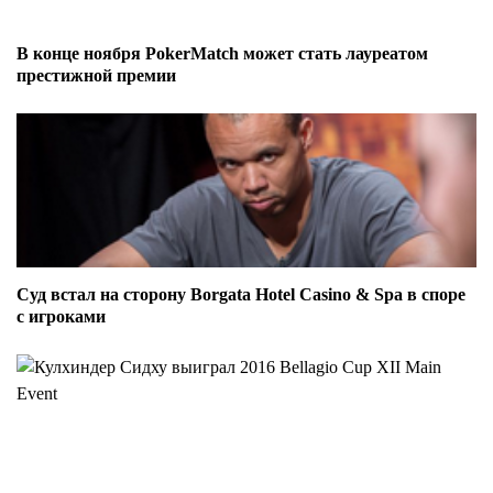
В конце ноября PokerMatch может стать лауреатом
престижной премии
Суд встал на сторону Borgata Hotel Casino & Spa в споре
с игроками