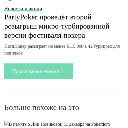
Новости и акции
PartyPoker проведёт второй
розыгрыш микро-турбированной
версии фестиваля покера
ПатиПокер разыграет не менее $115 000 в 42 турнирах для
новичков
Продолжение чтения
Больше похоже на это