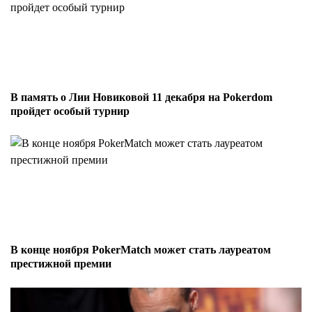
В память о Лии Новиковой 11 декабря на Pokerdom
пройдет особый турнир
В конце ноября PokerMatch может стать лауреатом
престижной премии