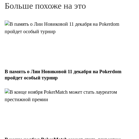
Больше похоже на это
В память о Лии Новиковой 11 декабря на Pokerdom
пройдет особый турнир