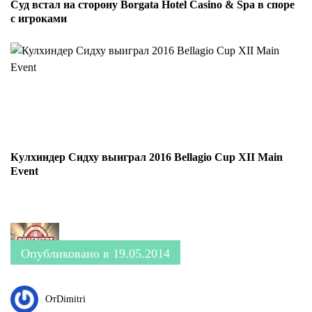
Суд встал на сторону Borgata Hotel Casino & Spa в споре
с игроками
Кулхиндер Сидху выиграл 2016 Bellagio Cup XII Main
Event
Опубликовано в
19.05.2014
ОтDimitri