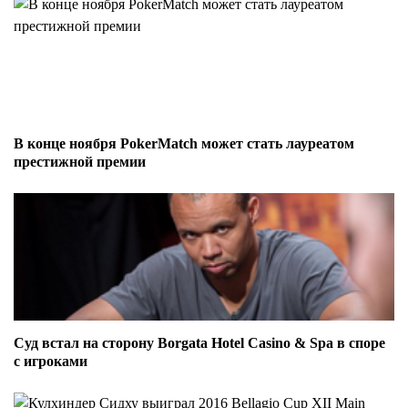
В конце ноября PokerMatch может стать лауреатом
престижной премии
Суд встал на сторону Borgata Hotel Casino & Spa в споре
с игроками