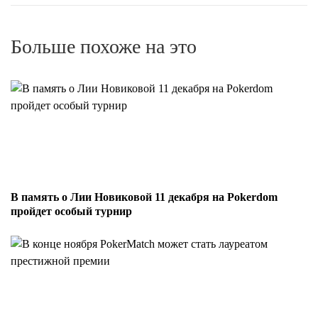
Больше похоже на это
В память о Лии Новиковой 11 декабря на Pokerdom
пройдет особый турнир