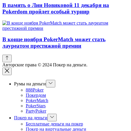
В память о Лии Новиковой 11 декабря на
Pokerdom пройдет особый турнир
В конце ноября PokerMatch может стать
лауреатом престижной премии
Авторские права © 2024 Покер на деньги.
Показывать
Румы на деньги
подменю
888Poker
Покердом
PokerMatch
PokerStars
PartyPoker
Показывать
Покер на деньги
подменю
Бесплатные деньги на покер
Покер на виртуальные деньги